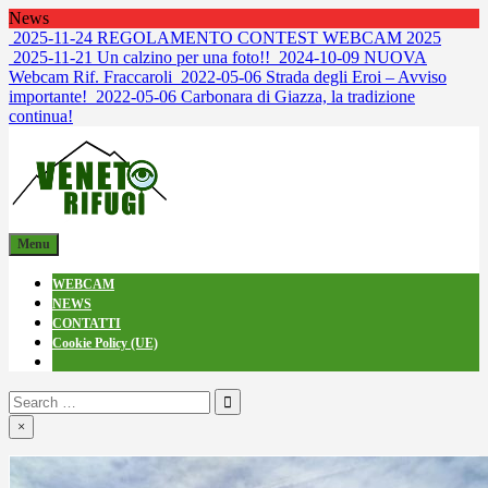
Skip
News
to
2025-11-24
REGOLAMENTO CONTEST WEBCAM 2025
content
2025-11-21
Un calzino per una foto!!
2024-10-09
NUOVA
Webcam Rif. Fraccaroli
2022-05-06
Strada degli Eroi – Avviso
importante!
2022-05-06
Carbonara di Giazza, la tradizione
continua!
venetorifugi.it
Webcam dai Rifugi
Menu
WEBCAM
NEWS
CONTATTI
Cookie Policy (UE)
Search
for:
×