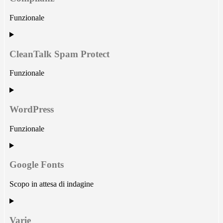
google-
maps
Funzionale
Consent
to
service
CleanTalk Spam Protect
complianz
Funzionale
Consent
to
service
WordPress
cleantalk-
spam-
Funzionale
protect
Consent
to
service
Google Fonts
wordpress
Scopo in attesa di indagine
Consent
to
service
Varie