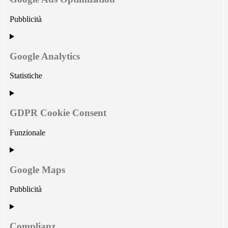
google-
various-
Pubblicità
services
Consent
to
service
Google Analytics
google-
ads-
Statistiche
optimization
Consent
to
service
GDPR Cookie Consent
google-
analytics
Funzionale
Consent
to
service
Google Maps
gdpr-
cookie-
Pubblicità
consent
Consent
to
service
Complianz