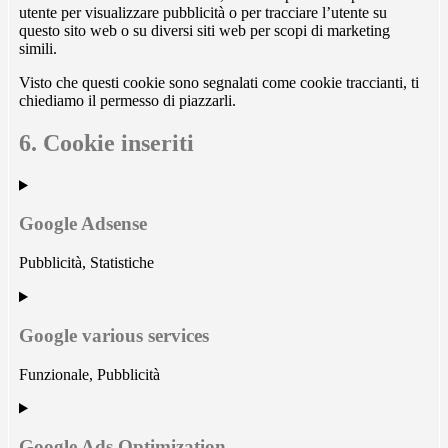
utente per visualizzare pubblicità o per tracciare l’utente su
questo sito web o su diversi siti web per scopi di marketing
simili.
Visto che questi cookie sono segnalati come cookie traccianti, ti
chiediamo il permesso di piazzarli.
6. Cookie inseriti
Google Adsense
Pubblicità, Statistiche
Consent
to
service
Google various services
google-
adsense
Funzionale, Pubblicità
Consent
to
service
Google Ads Optimization