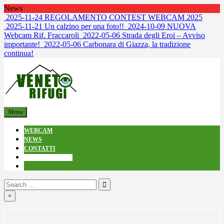
Skip
News
to
2025-11-24
REGOLAMENTO CONTEST WEBCAM 2025
content
2025-11-21
Un calzino per una foto!!
2024-10-09
NUOVA
Webcam Rif. Fraccaroli
2022-05-06
Strada degli Eroi – Avviso
importante!
2022-05-06
Carbonara di Giazza, la tradizione
continua!
venetorifugi.it
Webcam dai Rifugi
Menu
WEBCAM
NEWS
CONTATTI
Cookie Policy (UE)
Search
for:
×