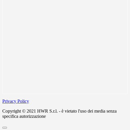
Privacy Policy
Copyright © 2021 HWR S.r.l. - è vietato l'uso dei media senza
specifica autorizzazione
Scroll