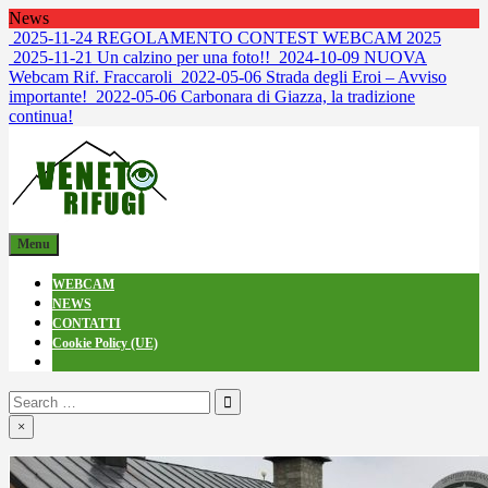
Skip
News
to
2025-11-24
REGOLAMENTO CONTEST WEBCAM 2025
content
2025-11-21
Un calzino per una foto!!
2024-10-09
NUOVA
Webcam Rif. Fraccaroli
2022-05-06
Strada degli Eroi – Avviso
importante!
2022-05-06
Carbonara di Giazza, la tradizione
continua!
venetorifugi.it
Webcam dai Rifugi
Menu
WEBCAM
NEWS
CONTATTI
Cookie Policy (UE)
Search
for:
×