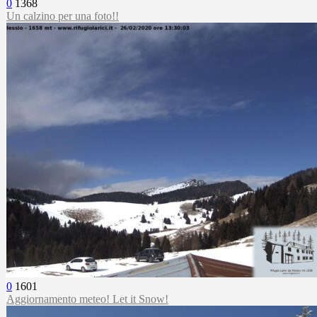
0
1368
Un calzino per una foto!!
0
1601
Aggiornamento meteo! Let it Snow!