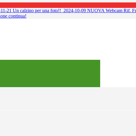
11-21
Un calzino per una foto!!
2024-10-09
NUOVA Webcam Rif. Fra
ione continua!