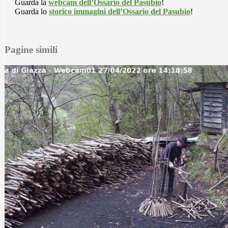
Guarda la
webcam dell’Ossario del Pasubio
!
Guarda lo
storico immagini dell’Ossario del Pasubio
!
Pagine simili