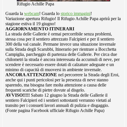
Rifugio Achille Papa
Guarda la
webcam
! Guarda lo
storico immagini
!
Variazione apertura Rifugio! Il Rifugio Achille Papa aprirà per la
stagione estiva il 19 giugno!
AGGIORNAMENTO ITINERARI
La strada delle Gallerie è ormai percorribile senza problemi,
stessa cosa per il sentiero attrezzato Falcipieri e per il sentiero
300 della val canale. Permane invece una situazione invernale
sulla Strada degli Scarubbi, Itinerario per rientrare a Bocchetta
Campiglia, parcheggio di partenza delle Gallerie. Per circa due
chilometri la strada è ancora interessata da accumuli di neve, per
scendere è necessario essere dotati di calzature adeguate e un
minimo di capacità di muoversi in ambiente invernale.
ANCORA ATTENZIONE
nel percorrere la Strada degli Eroi,
anche qui i punti pericolosi per la presenza di neve stanno
sparendo, ma bisogna fare molta attenzione a causa delle
frequenti scariche di pietre dovute al disgelo.
AVVISO!!!!!
Sabato 12 giugno la Strada delle Gallerie il
sentiero Falcipieri ed i sentieri sottostanti verranno vietati al
transito per i consueti lavori annuali di pulizia e disgaggio.
(Fonte pagina Facebook ufficiale Rifugio Achille Papa)