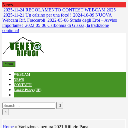
Skip
News
to
2025-11-24
REGOLAMENTO CONTEST WEBCAM 2025
content
2025-11-21
Un calzino per una foto!!
2024-10-09
NUOVA
Webcam Rif. Fraccaroli
2022-05-06
Strada degli Eroi – Avviso
importante!
2022-05-06
Carbonara di Giazza, la tradizione
continua!
venetorifugi.it
Webcam dai Rifugi
Menu
WEBCAM
NEWS
CONTATTI
Cookie Policy (UE)
Search
for:
×
Home
»
Variazione apertura 2021 Rifugio Papa