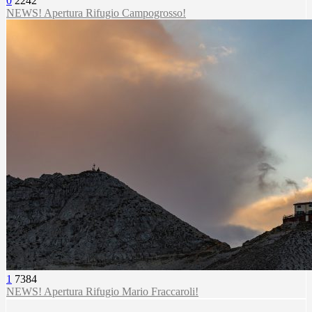
0
2242
NEWS! Apertura Rifugio Campogrosso!
1
7384
NEWS! Apertura Rifugio Mario Fraccaroli!