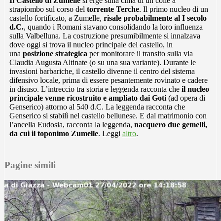
Il Castello di Zumelle
si erge sulla cima di un colle a
strapiombo sul corso del
torrente Terche
. Il primo nucleo di un
castello fortificato, a Zumelle,
risale probabilmente al I secolo
d.C.
, quando i Romani stavano consolidando la loro influenza
sulla Valbelluna. La costruzione presumibilmente si innalzava
dove oggi si trova il nucleo principale del castello, in
una
posizione strategica
per monitorare il transito sulla via
Claudia Augusta Altinate (o su una sua variante). Durante le
invasioni barbariche, il castello divenne il centro del sistema
difensivo locale, prima di essere pesantemente rovinato e cadere
in disuso. L’intreccio tra storia e leggenda racconta che
il nucleo
principale venne ricostruito e ampliato dai Goti
(ad opera di
Genserico) attorno al 540 d.C. La leggenda racconta che
Genserico si stabilì nel castello bellunese. E dal matrimonio con
l’ancella Eudosia, racconta la leggenda,
nacquero due gemelli,
da cui il toponimo Zumelle
. Leggi
altro
.
Pagine simili