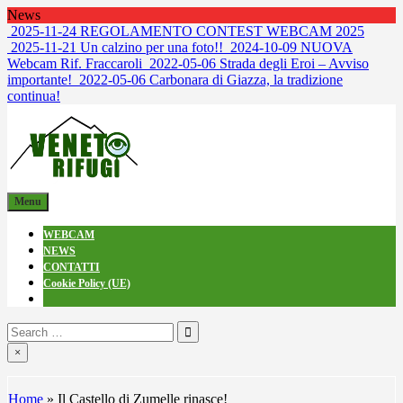
Skip
News
to
2025-11-24
REGOLAMENTO CONTEST WEBCAM 2025
content
2025-11-21
Un calzino per una foto!!
2024-10-09
NUOVA
Webcam Rif. Fraccaroli
2022-05-06
Strada degli Eroi – Avviso
importante!
2022-05-06
Carbonara di Giazza, la tradizione
continua!
venetorifugi.it
Webcam dai Rifugi
Menu
WEBCAM
NEWS
CONTATTI
Cookie Policy (UE)
Search
for:
×
Home
»
Il Castello di Zumelle rinasce!