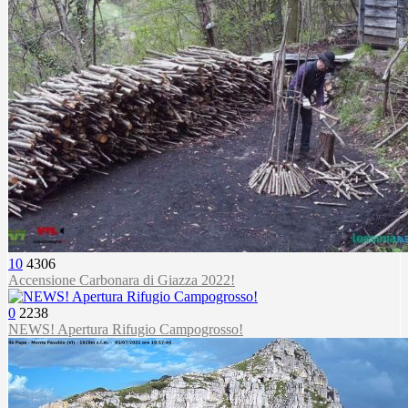
10
4306
Accensione Carbonara di Giazza 2022!
0
2238
NEWS! Apertura Rifugio Campogrosso!