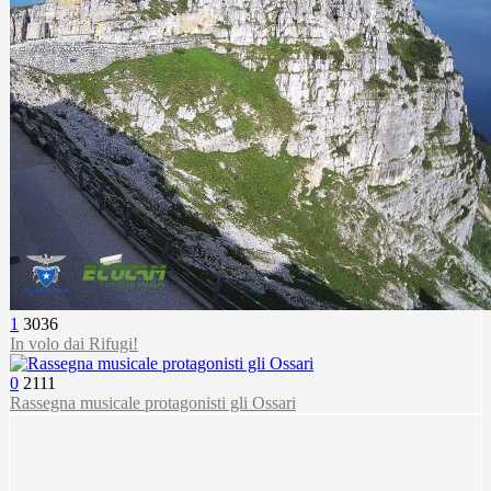
1
3036
In volo dai Rifugi!
0
2111
Rassegna musicale protagonisti gli Ossari