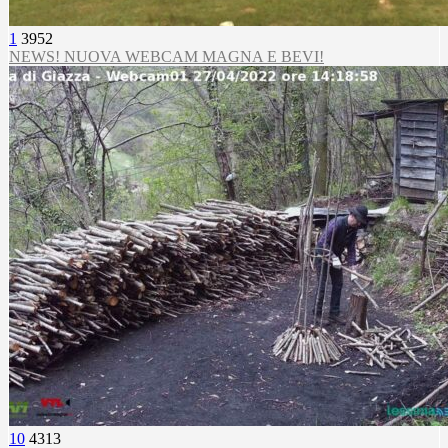
1
3952
NEWS! NUOVA WEBCAM MAGNA E BEVI!
10
4313