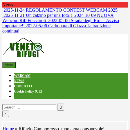
Skip
News
to
2025-11-24
REGOLAMENTO CONTEST WEBCAM 2025
content
2025-11-21
Un calzino per una foto!!
2024-10-09
NUOVA
Webcam Rif. Fraccaroli
2022-05-06
Strada degli Eroi – Avviso
importante!
2022-05-06
Carbonara di Giazza, la tradizione
continua!
venetorifugi.it
Webcam dai Rifugi
Menu
WEBCAM
NEWS
CONTATTI
Cookie Policy (UE)
Search
for:
×
Home
»
Rifugio Campogrosso, montagna consapevole!