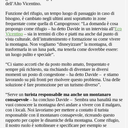
dell’Alto Vicentino.
Funzione del rifugio, un tempo luogo di passaggio in caso di
bisogno, è cambiato negli ultimi anni soprattutto in zone
frequentate come quella di Campogrosso: “La domanda è cosa
propongo come rifugio – ha detto Davide in un intervista all’
Eco
Vicentino
– sia in termini di cibo e piatti ma anche dal punto di
vista culturale, dell’intrattenimento e formazione su come vivere
la montagna. Non vogliamo “disneyizzare” la montagna, di
trasformarla in un luna park, ma tenerla come dovrebbe essere:
un luogo pulito e speciale“.
“Ci siamo accorti che da posto molto amato, frequentato e
sempre più richiesto, sta rischiando di diventare in diversi
momenti un posto di congestione – ha detto Davide – e stiamo
lavorando su più fronti per risolvere questo problema. Una delle
soluzione è fare promozione per un turismo diverso”.
“Serve un
turista responsabile ma anche un montanaro
consapevole
– ha concluso Davide – Sembra una banalità ma se
vuoi conoscere la montagna devi andare a vivere con il malgaro,
con i locali. Noi lavoriamo per mettere a contatto il turista
responsabile con il montanaro consapevole, ricreando questo
rapporto per capire le dinamiche della montagna. Come rifugio,
il nostro ruolo è sottolineare e specificare per esempio se