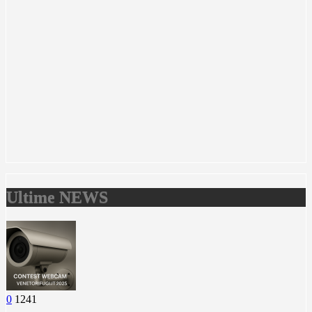
Ultime NEWS
0
1241