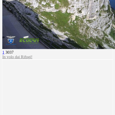
1
3037
In volo dai Rifugi!