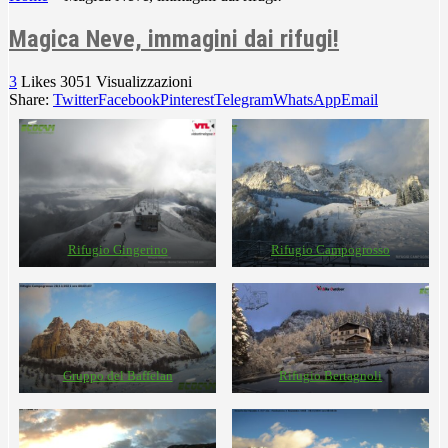
Magica Neve, immagini dai rifugi!
3
Likes
3051
Visualizzazioni
Share:
Twitter
Facebook
Pinterest
Telegram
WhatsApp
Email
Rifugio Gingerino
Rifugio Campogrosso
Gruppo del Baffelan
Rifugio Bertagnoli