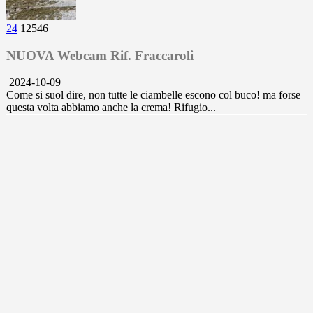
24
12546
NUOVA Webcam Rif. Fraccaroli
2024-10-09
Come si suol dire, non tutte le ciambelle escono col buco! ma forse
questa volta abbiamo anche la crema! Rifugio...