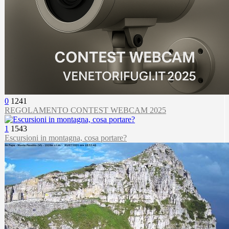
0
1241
REGOLAMENTO CONTEST WEBCAM 2025
1
1543
Escursioni in montagna, cosa portare?