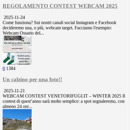
REGOLAMENTO CONTEST WEBCAM 2025
2025-11-24
Come funziona? Sui nostri canali social Instagram e Facebook
decideremo una, o più, webcam target. Facciamo l'esempio:
Webcam Ossario del...
0
1384
Un calzino per una foto!!
2025-11-21
WEBCAM CONTEST VENETORIFUGI.IT – WINTER 2025 Il
contest di quest’anno sarà molto semplice: a spot segnaleremo, con
almeno 24 ore...