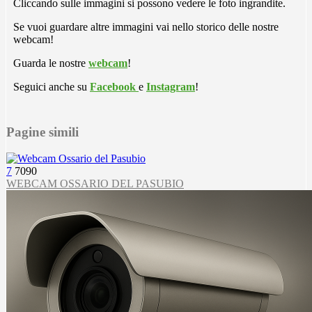
Cliccando sulle immagini si possono vedere le foto ingrandite.
Se vuoi guardare altre immagini vai nello storico delle nostre
webcam!
Guarda le nostre
webcam
!
Seguici anche su
Facebook
e
Instagram
!
Pagine simili
7
7090
WEBCAM OSSARIO DEL PASUBIO