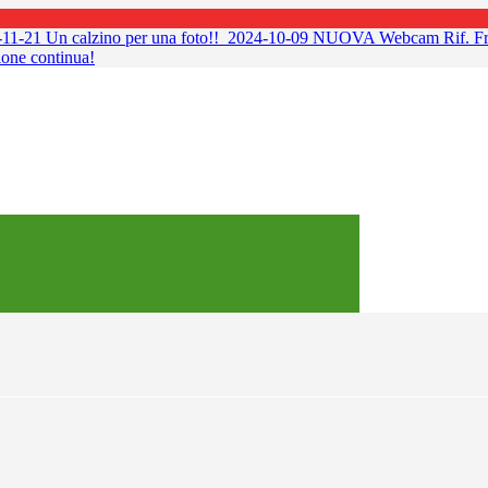
11-21
Un calzino per una foto!!
2024-10-09
NUOVA Webcam Rif. Fra
ione continua!