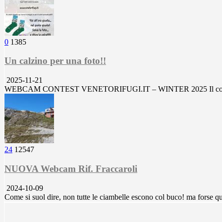
0
1385
Un calzino per una foto!!
2025-11-21
WEBCAM CONTEST VENETORIFUGI.IT – WINTER 2025 Il contest di q
24
12547
NUOVA Webcam Rif. Fraccaroli
2024-10-09
Come si suol dire, non tutte le ciambelle escono col buco! ma forse q