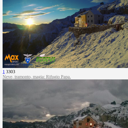
1
3303
Neve, tramonto, magia: Rifugio Papa.