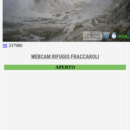
98
337980
WEBCAM RIFUGIO FRACCAROLI
APERTO