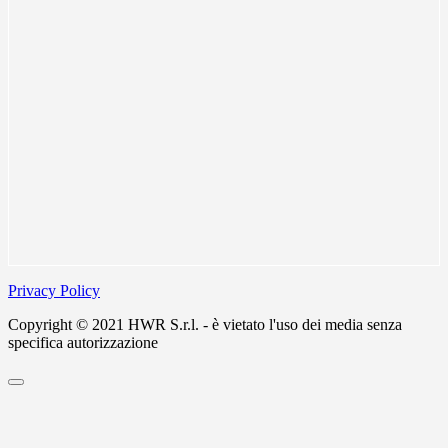
Privacy Policy
Copyright © 2021 HWR S.r.l. - è vietato l'uso dei media senza
specifica autorizzazione
Scroll
to
Top